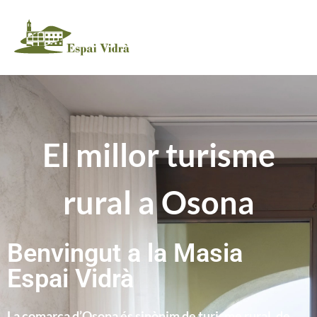
El millor turisme
rural a Osona
Benvingut a la Masia
Espai Vidrà
La comarca d’Osona és sinònim de turisme rural, de