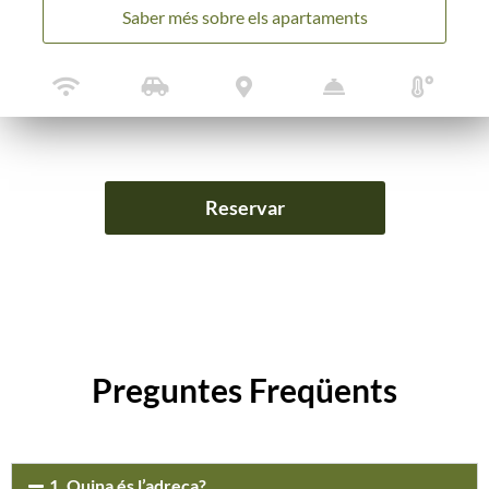
coworking, escapades de negocis o activitats de team
Saber més sobre els apartaments
building.
Reservar
Preguntes Freqüents
1. Quina és l’adreça?