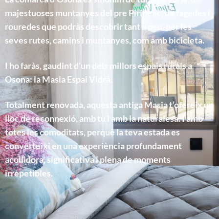
majestuoses muntanyes del pre Pirinenc, de fagedes i
rouredes que podràs descobrir tant a peu, per les
seves rutes, camins i muntanyes, com amb bicicleta.
I ho faràs, gaudint d’un dels millors espais rurals a
Osona: la Masia Espai Vidrà.
Totalment renovada, aquesta antiga Masia t’ofereix un
lloc de reconnexió, amb tu i amb la naturalesa. I amb
totes les comoditats, perquè la teva estada es
converteixi en una experiència profundament
acollidora, significativa i plena de moments
irrepetibles.