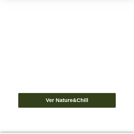
Descubre todo lo que te ofrecen los exteriores de
Espai Vidrà
Ver Nature&Chill